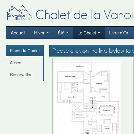
Chalet de la Vanoi
Accueil
Hiver
Été
Le Chalet
Livre d'Or
Please click on the links below to
Plans du Chalet
Accès
Réservation